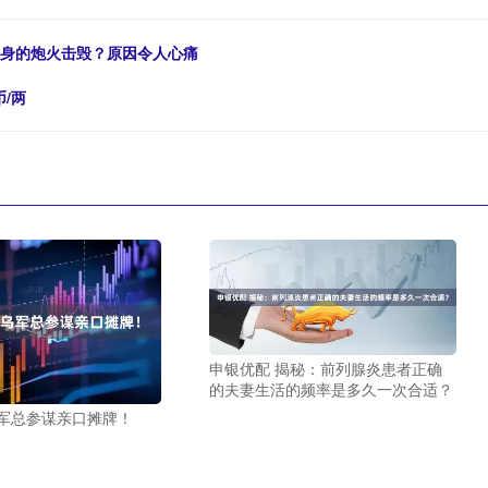
自身的炮火击毁？原因令人心痛
币/两
申银优配 揭秘：前列腺炎患者正确
的夫妻生活的频率是多久一次合适？
乌军总参谋亲口摊牌！