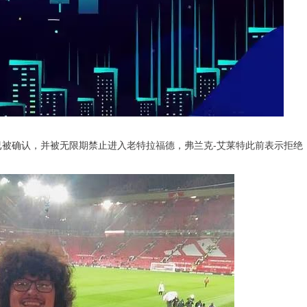
已被确认，并被无限期禁止进入老特拉福德，弗兰克-艾莱特此前表示拒绝