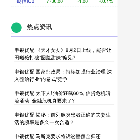
期指IC0
7730.00
-1.00
-0.01%
热点资讯
申银优配 《天才女友》8月2日上线，能否让
田曦薇打破“圆脸甜妹”偏见?
申银优配 国家邮政局：持续加强行业治理 深
入整治行业“内卷式”竞争
申银优配 太吓人! 油价狂飙60%, 信贷危机暗
流涌动, 金融危机真要来了?
申银优配 揭秘：前列腺炎患者正确的夫妻生
活的频率是多久一次合适？
申银优配 马斯克要求将诉讼赔偿金归还