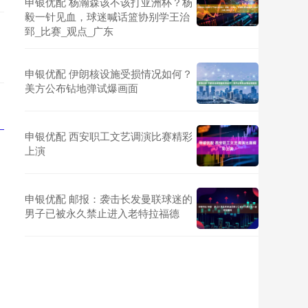
申银优配 杨瀚森该不该打亚洲杯？杨
毅一针见血，球迷喊话篮协别学王治
郅_比赛_观点_广东
申银优配 伊朗核设施受损情况如何？
美方公布钻地弹试爆画面
申银优配 西安职工文艺调演比赛精彩
上演
申银优配 邮报：袭击长发曼联球迷的
男子已被永久禁止进入老特拉福德