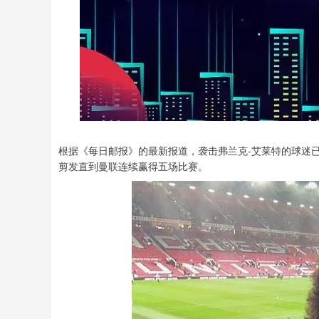
根据《每日邮报》的最新报道，袭击弗兰克-艾莱特的球迷
剪发直到曼联连续赢得五场比赛。