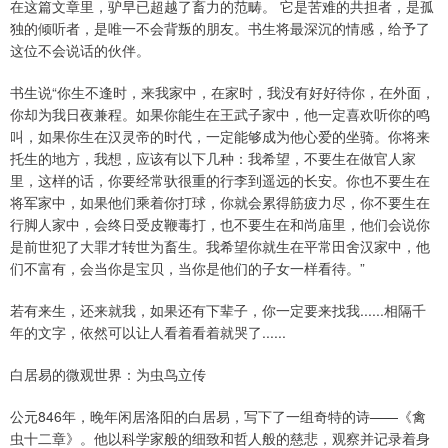
在这篇文章里，驴早已超越了畜力的范畴。 它是苦难的共担者，是孤
独的倾听者，是唯一不会背叛的朋友。书生将最深沉的情感，给予了
这位不会说话的伙伴。
书生说“你生不逢时，来我家中，在家时，我没有好好待你，在外面，
你却为我日夜兼程。如果你能生在王武子家中，他一定喜欢听你的鸣
叫，如果你生在汉灵帝的时代，一定能够成为他心爱的坐骑。你将来
托生的地方，我想，应该有以下几种：我希望，不要生在做官人家
里，这样的话，你要经常驮很重的行李到遥远的长安。你也不要生在
将军家中，如果他们乘着你打球，你就会累得筋疲力尽，你不要生在
行脚人家中，会终日受皮鞭毒打，也不要生在和尚庙里，他们会说你
是前世犯了大罪才转世为畜生。我希望你就生在平常田舍汉家中，他
们不富有，会当你是宝贝，当你是他们的子女一样看待。”
若有来生，还来就我，如果还有下辈子，你一定要来找我......相隔千
年的文字，依然可以让人看着看着就哭了......
白居易的微观世界：为虫鸟立传
公元846年，晚年闲居洛阳的白居易，写下了一组奇特的诗——《禽
虫十二章》。他以科学家般的细致和哲人般的慈悲，观察并记录着身