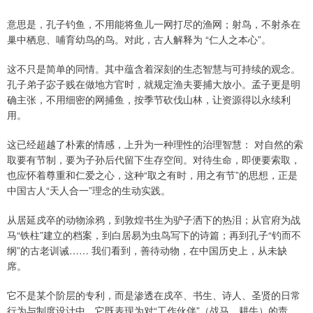
意思是，孔子钓鱼，不用能将鱼儿一网打尽的渔网；射鸟，不射杀在
巢中栖息、哺育幼鸟的鸟。对此，古人解释为 “仁人之本心”。
这不只是简单的同情。其中蕴含着深刻的生态智慧与可持续的观念。
孔子弟子宓子贱在做地方官时，就规定渔夫要捕大放小。孟子更是明
确主张，不用细密的网捕鱼，按季节砍伐山林，让资源得以永续利
用。
这已经超越了朴素的情感，上升为一种理性的治理智慧： 对自然的索
取要有节制，要为子孙后代留下生存空间。对待生命，即便要索取，
也应怀着尊重和仁爱之心，这种“取之有时，用之有节”的思想，正是
中国古人“天人合一”理念的生动实践。
从居延戍卒的动物涂鸦，到敦煌书生为驴子洒下的热泪；从官府为战
马“铁柱”建立的档案，到白居易为虫鸟写下的诗篇；再到孔子“钓而不
纲”的古老训诫…… 我们看到，善待动物，在中国历史上，从未缺
席。
它不是某个阶层的专利，而是渗透在戍卒、书生、诗人、圣贤的日常
行为与制度设计中。它既表现为对“工作伙伴”（战马、耕牛）的责