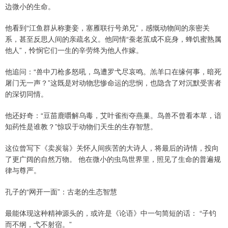
边微小的生命。
他看到“江鱼群从称妻妾，塞雁联行号弟兄”，感慨动物间的亲密关
系，甚至反思人间的亲疏名义。他同情“蚕老茧成不庇身，蜂饥蜜熟属
他人”，怜悯它们一生的辛劳终为他人作嫁。
他追问：“兽中刀枪多怒吼，鸟遭罗弋尽哀鸣。羔羊口在缘何事，暗死
屠门无一声？”这既是对动物悲惨命运的悲悯，也隐含了对沉默受害者
的深切同情。
他还好奇：“豆苗鹿嚼解乌毒，艾叶雀衔夺燕巢。鸟兽不曾看本草，谙
知药性是谁教？”惊叹于动物们天生的生存智慧。
这位曾写下《卖炭翁》关怀人间疾苦的大诗人，将最后的诗情，投向
了更广阔的自然万物。 他在微小的虫鸟世界里，照见了生命的普遍规
律与尊严。
孔子的“网开一面”：古老的生态智慧
最能体现这种精神源头的，或许是《论语》中一句简短的话： “子钓
而不纲，弋不射宿。”