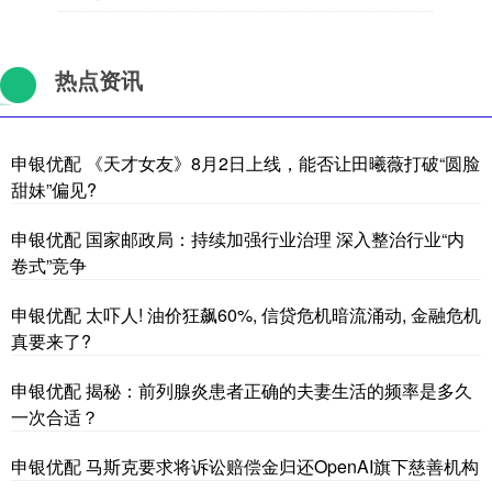
热点资讯
申银优配 《天才女友》8月2日上线，能否让田曦薇打破“圆脸
甜妹”偏见?
申银优配 国家邮政局：持续加强行业治理 深入整治行业“内
卷式”竞争
申银优配 太吓人! 油价狂飙60%, 信贷危机暗流涌动, 金融危机
真要来了?
申银优配 揭秘：前列腺炎患者正确的夫妻生活的频率是多久
一次合适？
申银优配 马斯克要求将诉讼赔偿金归还OpenAI旗下慈善机构