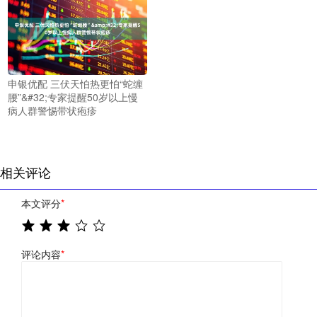
申银优配 三伏天怕热更怕“蛇缠
腰”&#32;专家提醒50岁以上慢
病人群警惕带状疱疹
相关评论
本文评分
*
评论内容
*