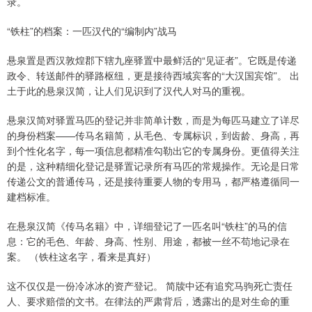
录。
“铁柱”的档案：一匹汉代的“编制内”战马
悬泉置是西汉敦煌郡下辖九座驿置中最鲜活的“见证者”。它既是传递
政令、转送邮件的驿路枢纽，更是接待西域宾客的“大汉国宾馆”。 出
土于此的悬泉汉简，让人们见识到了汉代人对马的重视。
悬泉汉简对驿置马匹的登记并非简单计数，而是为每匹马建立了详尽
的身份档案——传马名籍简，从毛色、专属标识，到齿龄、身高，再
到个性化名字，每一项信息都精准勾勒出它的专属身份。更值得关注
的是，这种精细化登记是驿置记录所有马匹的常规操作。无论是日常
传递公文的普通传马，还是接待重要人物的专用马，都严格遵循同一
建档标准。
在悬泉汉简《传马名籍》中，详细登记了一匹名叫“铁柱”的马的信
息：它的毛色、年龄、身高、性别、用途，都被一丝不苟地记录在
案。 （铁柱这名字，看来是真好）
这不仅仅是一份冷冰冰的资产登记。 简牍中还有追究马驹死亡责任
人、要求赔偿的文书。在律法的严肃背后，透露出的是对生命的重