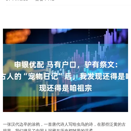
一张汉代边卒的涂鸦，一首唐代诗人写给虫鸟的诗，在那些泛黄的古
籍里，我们撞见了中国人深藏在历史褶皱里的温柔。