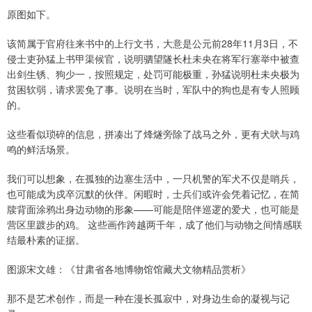
原图如下。
该简属于官府往来书中的上行文书，大意是公元前28年11月3日，不
侵士吏孙猛上书甲渠候官，说明驷望隧长杜未央在将军行塞举中被查
出剑生锈、狗少一，按照规定，处罚可能极重，孙猛说明杜未央极为
贫困软弱，请求罢免了事。说明在当时，军队中的狗也是有专人照顾
的。
这些看似琐碎的信息，拼凑出了烽燧旁除了战马之外，更有犬吠与鸡
鸣的鲜活场景。
我们可以想象，在孤独的边塞生活中，一只机警的军犬不仅是哨兵，
也可能成为戍卒沉默的伙伴。闲暇时，士兵们或许会凭着记忆，在简
牍背面涂鸦出身边动物的形象——可能是陪伴巡逻的爱犬，也可能是
营区里踱步的鸡。 这些画作跨越两千年，成了他们与动物之间情感联
结最朴素的证据。
图源宋文雄：《甘肃省各地博物馆馆藏犬文物精品赏析》
那不是艺术创作，而是一种在漫长孤寂中，对身边生命的凝视与记