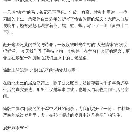
一只叫“铁柱”的马，被记录下毛色、年龄、身高、性别和用途；一位
穷困的书生，为陪伴自己多年的驴写下饱含深情的祭文；大诗人白居
易晚年，饶有兴趣地观察着燕、鹊、蛙、蛾，写下了一组《禽虫十二
章》。
翻开这些泛黄的书简与诗卷，一段段被时光尘封的“人宠情缘”再次变
得鲜活。 今天我们呼吁善待动物，其实并非在学习什么新的观念，更
像是在唤醒一种沉睡在我们血脉中的古老温柔。
简牍上的涂鸦：汉代戍卒的“动物朋友圈”
在西北出土的居延汉简上，除了公文账目，还留存着两千多年前戍卒
生活的真实痕迹。那里不仅是军事防线，也是人与动物共同生活的空
间。
简牍中偶尔闪现的关于军中犬只的记录，为我们揭开了一角： 在枯燥
严峻的戍边岁月里，犬，在那些艰难的岁月中给予兵卒们的陪伴。
展开剩余89%