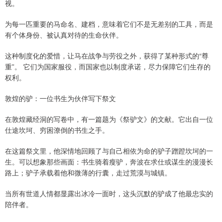
视。
为每一匹重要的马命名、建档，意味着它们不是无差别的工具，而是
有个体身份、被认真对待的生命伙伴。
这种制度化的爱惜，让马在战争与劳役之外，获得了某种形式的“尊
重”。 它们为国家服役，而国家也以制度承诺，尽力保障它们生存的
权利。
敦煌的驴：一位书生为伙伴写下祭文
在敦煌藏经洞的写卷中，有一篇题为《祭驴文》的文献。它出自一位
仕途坎坷、穷困潦倒的书生之手。
在这篇祭文里，他深情地回顾了与自己相依为命的驴子蹭蹬坎坷的一
生。可以想象那些画面：书生骑着瘦驴，奔波在求仕或谋生的漫漫长
路上；驴子承载着他和微薄的行囊，走过荒漠与城镇。
当所有世道人情都显露出冰冷一面时，这头沉默的驴成了他最忠实的
陪伴者。