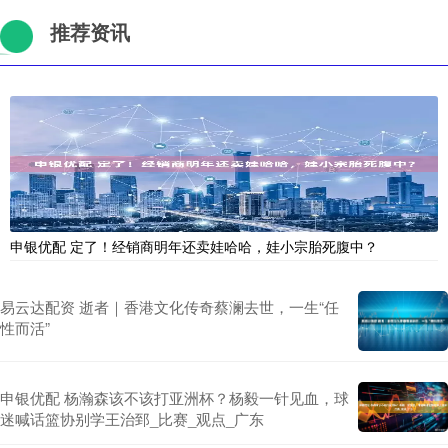
推荐资讯
申银优配 定了！经销商明年还卖娃哈哈，娃小宗胎死腹中？
易云达配资 逝者｜香港文化传奇蔡澜去世，一生“任
性而活”
申银优配 杨瀚森该不该打亚洲杯？杨毅一针见血，球
迷喊话篮协别学王治郅_比赛_观点_广东