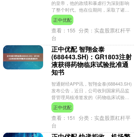
的皇帝，他的政绩和暴虐行为深刻影响
了整个时代。他在位期间，采取了诸如
焚书坑儒、修建万里长城、征服六国等
正中优配
一系列强硬的措施，使得秦....
查看：
155
分类：
实盘股票杠杆平
台
正中优配 智翔金泰
(688443.SH)：GR1803注射
液获得药物临床试验批准通
知书
智通财经APP讯，智翔金泰(688443.SH)
发布公告，近日，公司收到国家药品监
督管理局核准签发的《药物临床试验批
准通知书》，公司在研产品GR1803注射
正中优配
液联....
查看：
151
分类：
实盘股票杠杆平
台
正中优配 快递拒收、机场警