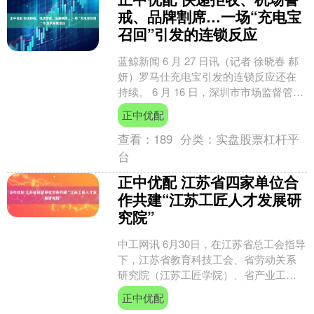
戒、品牌割席…一场“充电宝
召回”引发的连锁反应
蓝鲸新闻 6 月 27 日讯（记者 徐晓春 郝
妍）罗马仕充电宝引发的连锁反应还在
持续。 6 月 16 日，深圳市市场监督管理
局发布一则公告，公告显示，因为存在
正中优配
安....
查看：
189
分类：
实盘股票杠杆平
台
正中优配 江苏省四家单位合
作共建“江苏工匠人才发展研
究院”
中工网讯 6月30日，在江苏省总工会指导
下，江苏省教育科技工会、省劳动关系
研究院（江苏工匠学院）、省产业工人
发展研究中心与南京工业职业技术大学
正中优配
举行合作共建“江苏....