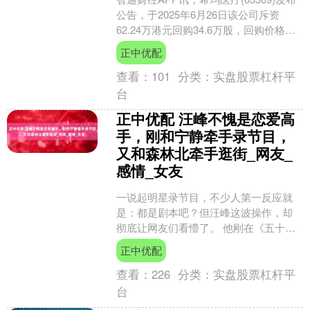
公告，于2025年6月26日该公司斥资
62.24万港元回购34.6万股，回购价格为
每股1.77-1.82港元。 【免....
正中优配
查看：
101
分类：
实盘股票杠杆平
台
正中优配 汪峰不愧是恋爱高
手，刚和宁静牵手录节目，
又和森林北牵手逛街_网友_
感情_女友
一说起明星录节目，不少人第一反应就
是：都是剧本吧？但汪峰这波操作，却
彻底让网友们看懵了。 他刚在《五十公
里桃花坞》里牵着宁静的手，深情献唱
正中优配
《你是我心爱的姑娘》，....
查看：
226
分类：
实盘股票杠杆平
台