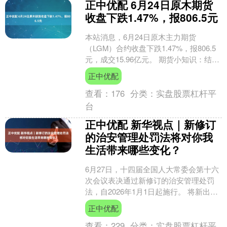
正中优配 6月24日原木期货
收盘下跌1.47%，报806.5元
本站消息，6月24日原木主力期货
（LGM）合约收盘下跌1.47%，报806.5
元，成交15.96亿元。 期货小知识：结算
价是指由期货交易所规定，以当日成交
正中优配
价格的....
查看：
176
分类：
实盘股票杠杆平
台
正中优配 新华视点｜新修订
的治安管理处罚法将对你我
生活带来哪些变化？
6月27日，十四届全国人大常委会第十六
次会议表决通过新修订的治安管理处罚
法，自2026年1月1日起施行。 将新出现
的影响社会治安行为纳入管理范围，进
正中优配
一步优化治安....
查看：
229
分类：
实盘股票杠杆平