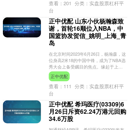
查看：
201
分类：
实盘股票杠杆平
台
正中优配 山东小伙杨瀚森致
谢，首轮16顺位入NBA，中
国篮协发贺信_姚明_上海_青
岛
在北京时间2023年6月26日，杨瀚森，这
位身高2米18的中国中锋，成为了NBA选
秀大会上备受瞩目的焦点。缘起于上海
的波特兰开拓者队，他在首轮第16顺位
正中优配
被选中，....
查看：
111
分类：
实盘股票杠杆平
台
正中优配 希玛医疗(03309)6
月26日斥资62.24万港元回购
34.6万股
智通财经APP讯，希玛医疗(03309)发布