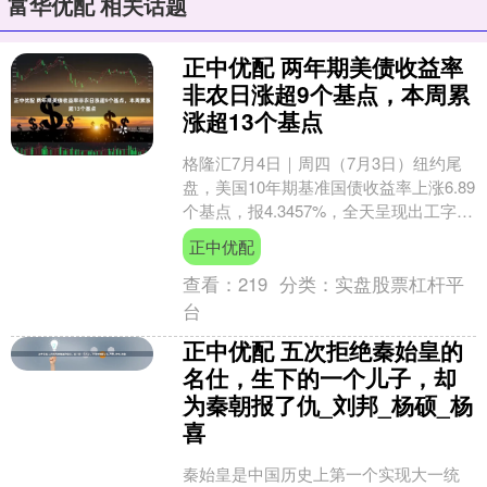
富华优配 相关话题
正中优配 两年期美债收益率
非农日涨超9个基点，本周累
涨超13个基点
格隆汇7月4日｜周四（7月3日）纽约尾
盘，美国10年期基准国债收益率上涨6.89
个基点，报4.3457%，全天呈现出工字形
走势，整体交投于4.2475%-4.3....
正中优配
查看：
219
分类：
实盘股票杠杆平
台
正中优配 五次拒绝秦始皇的
名仕，生下的一个儿子，却
为秦朝报了仇_刘邦_杨硕_杨
喜
秦始皇是中国历史上第一个实现大一统