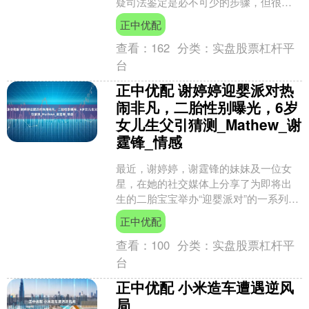
疑司法鉴定是必不可少的步骤，但很多
情况下受害人也拿不准是否伤残，怕万
正中优配
一没鉴定上浪费时间不说....
查看：
162
分类：
实盘股票杠杆平
台
正中优配 谢婷婷迎婴派对热
闹非凡，二胎性别曝光，6岁
女儿生父引猜测_Mathew_谢
霆锋_情感
最近，谢婷婷，谢霆锋的妹妹及一位女
星，在她的社交媒体上分享了为即将出
生的二胎宝宝举办“迎婴派对”的一系列照
片，引起了广泛关注。为了迎接新生命
正中优配
的到来，她特意邀请了....
查看：
100
分类：
实盘股票杠杆平
台
正中优配 小米造车遭遇逆风
局