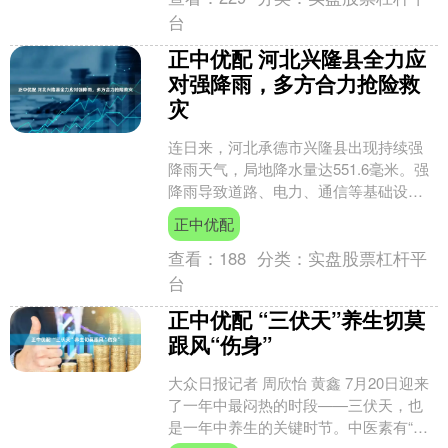
台
正中优配 河北兴隆县全力应
对强降雨，多方合力抢险救
灾
连日来，河北承德市兴隆县出现持续强
降雨天气，局地降水量达551.6毫米。强
降雨导致道路、电力、通信等基础设施
受损严重，部分群众生活受到影响。7月
正中优配
23日18时至7....
查看：
188
分类：
实盘股票杠杆平
台
正中优配 “三伏天”养生切莫
跟风“伤身”
大众日报记者 周欣怡 黄鑫 7月20日迎来
了一年中最闷热的时段——三伏天，也
是一年中养生的关键时节。中医素有“三