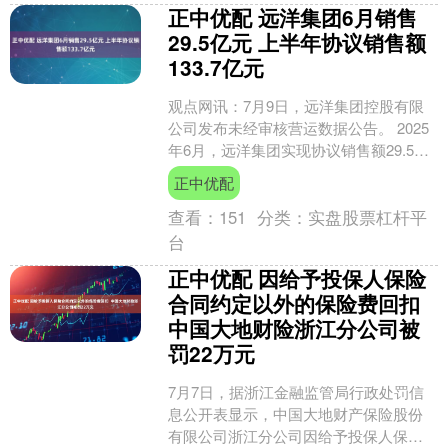
正中优配 远洋集团6月销售
29.5亿元 上半年协议销售额
133.7亿元
观点网讯：7月9日，远洋集团控股有限
公司发布未经审核营运数据公告。 2025
年6月，远洋集团实现协议销售额29.5亿
元人民币，协议销售楼面面积225,200平
正中优配
方....
查看：
151
分类：
实盘股票杠杆平
台
正中优配 因给予投保人保险
合同约定以外的保险费回扣
中国大地财险浙江分公司被
罚22万元
7月7日，据浙江金融监管局行政处罚信
息公开表显示，中国大地财产保险股份
有限公司浙江分公司因给予投保人保险