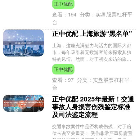
伏养生”“冬病夏治”的智慧，此时人体阳
正中优配
气最旺、毛....
查看：
194
分类：
实盘股票杠杆平
台
正中优配 上海旅游“黑名单”
上海，这座充满魅力与活力的国际大都
市，每年吸引着无数游客前来探索其独
特的风情。然而，对于初次来访的旅行
者来说，如何避开那些可能影响游玩体
正中优配
验的“雷区”显得尤为重要....
查看：
97
分类：
实盘股票杠杆平
台
正中优配 2025年最新！交通
事故人身损害伤残鉴定标准
及司法鉴定流程
交通事故案件中是否构成伤残，对于赔
偿来说至关重要！ 受伤非常严重毋庸置