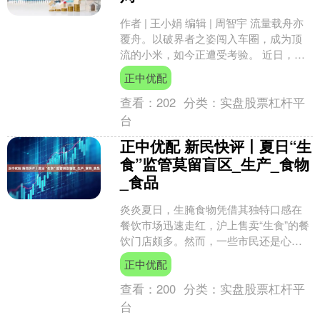
作者 | 王小娟 编辑 | 周智宇 流量载舟亦
覆舟。以破界者之姿闯入车圈，成为顶
流的小米，如今正遭受考验。 近日，不
少小米SU7 Ultra的车主因为选装的“碳....
正中优配
查看：
202
分类：
实盘股票杠杆平
台
正中优配 新民快评丨夏日“生
食”监管莫留盲区_生产_食物
_食品
炎炎夏日，生腌食物凭借其独特口感在
餐饮市场迅速走红，沪上售卖“生食”的餐
饮门店颇多。然而，一些市民还是心中
没底，这类“生食”安全吗？ 在上海食品生
正中优配
产经营“黑名单....
查看：
200
分类：
实盘股票杠杆平
台