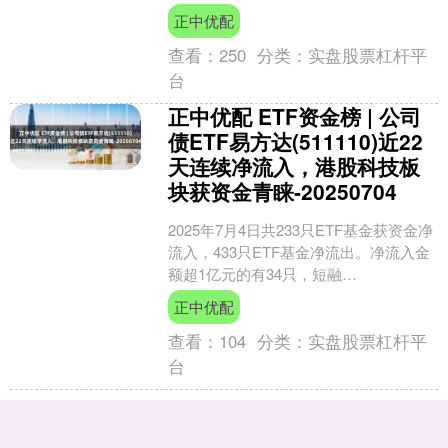
合同约定以外的保险费回扣或者其他利
正中优配
益被罚款22万元。郭军....
查看：
250
分类：
实盘股票杠杆平
台
正中优配 ETF资金榜 | 公司
债ETF易方达(511110)近22
天连续净流入，港股科技板
块获资金青睐-20250704
2025年7月4日共233只ETF基金获资金净
流入，433只ETF基金净流出。净流入金
额超1亿元的有34只，短融
ETF(511360.SH)、恒生科技指数ETF....
正中优配
查看：
104
分类：
实盘股票杠杆平
台